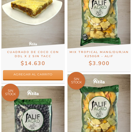
CUADRADO DE COCO CON
MIX TROPICAL MANG/DUR/AN
DDL X 2 SIN TACC
X250GR - ALIF
$14.630
$3.900
SIN
STOCK
SIN
STOCK