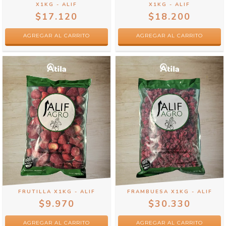
X1KG - ALIF
X1KG - ALIF
$17.120
$18.200
FRUTILLA X1KG - ALIF
FRAMBUESA X1KG - ALIF
$9.970
$30.330