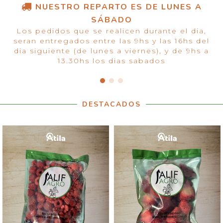
NUESTRO REPARTO ES DE LUNES A
SÁBADO
Los pedidos que se realicen durante el dia,
seran entregados entre las 9hs y las 16hs del
dia siguiente (de lunes a viernes), y de 9hs a
13.30hs los dias sabados
DESTACADOS