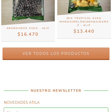
MIX TROPICAL X1KG
MANGO/MELON/ANANA/DURA
Z - ALIF
ARANDANOS X1KG - ALIF
$13.440
$16.470
VER TODOS LOS PRODUCTOS
NUESTRO NEWSLETTER
NOVEDADES ATILA