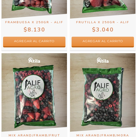
FRAMBUESA X 250GR - ALIF
FRUTILLA X 250GR - ALIF
$8.130
$3.040
MIX ARAND/FRAMB/FRUT
MIX ARAND/FRAMB/MORA